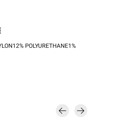
YLON12% POLYURETHANE1%