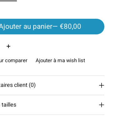
Ajouter au panier
— €80,00
é:
our comparer
Ajouter à ma wish list
res client (0)
tailles