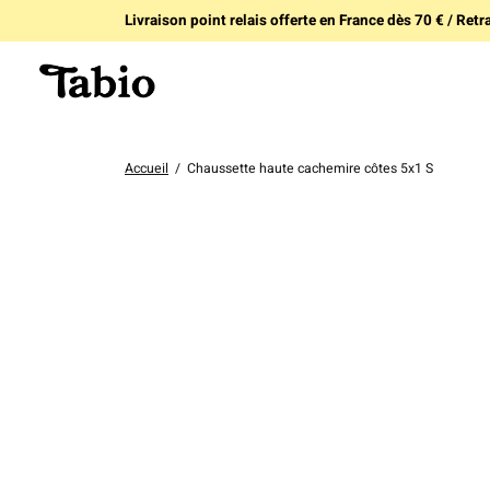
Livraison point relais offerte en France dès 70 € / Retra
Accueil
/
Chaussette haute cachemire côtes 5x1 S