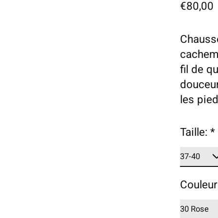
€80,00
Chausse
cachemi
fil de q
douceur
les pie
Taille:
*
Couleur