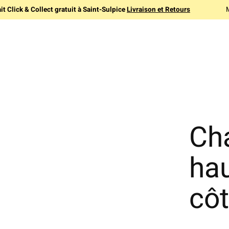
it Click & Collect gratuit à Saint-Sulpice
Livraison et Retours
Ch
ha
côt