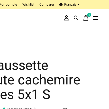
Mon compte
Wish list
Comparer
Français
0
items
aussette
ute cachemire
es 5x1 S
En stock en ligne (10)