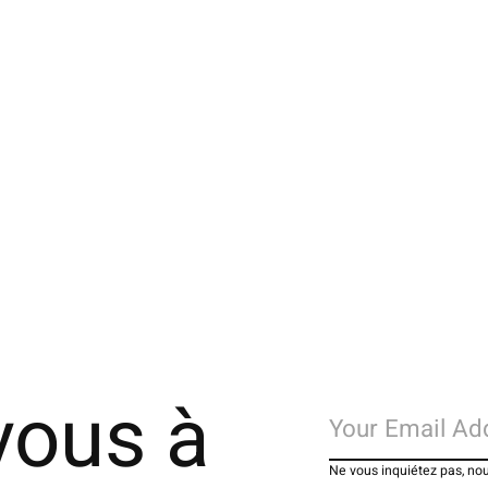
062140032 MC cachemire côtes 5x1 M
06
€65,00
€6
vous à
Ne vous inquiétez pas, no