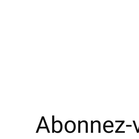
011140262 MC cachemire côtes 5x1 S
€65,00
Abonnez-