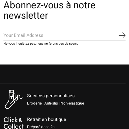
Abonnez-vous à notre
newsletter
S'a
Ne vous inquiétez pas, nous ne ferons pas de spam.
Services personnalisés
Broderie | Anti-slip | Non-élastique
Retrait en boutique
Préparé dans 2h