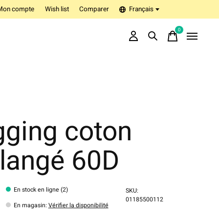
Mon compte
Wish list
Comparer
Français
0
items
gging coton
langé 60D
En stock en ligne (2)
SKU:
01185500112
En magasin
:
Vérifier la disponibilité