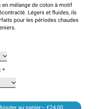
 en mélange de coton à motif
écontracté. Légers et fluides, ils
rfaits pour les périodes chaudes
eniers.
:
*
Ajouter au panier
— €24,00