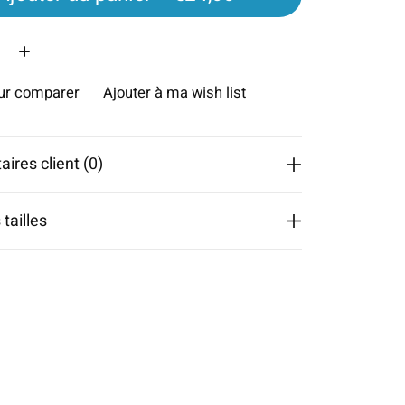
é:
our comparer
Ajouter à ma wish list
res client (0)
tailles