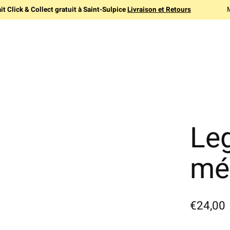
it Click & Collect gratuit à Saint-Sulpice
Livraison et Retours
Le
mé
€24,00