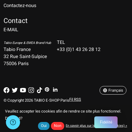
Contactez-nous
Nederlands
Deutsch
Contact
E-MAIL
English
Français
TEL
Tabio Europe & EMEA Brand Hub
Tabio France
+33 (0)1 43 26 28 12
Español
32 Rue Saint-Sulpice
75006 Paris
Italiano
Português
Français
Fil RSS
© Copyright 2026 TABIO E-SHOP Paris
Veuillez accepter les cookies afin de rendre ce site plus fonctionnel.
D'accord?
Fidélité
Oui
Non
En savoir plus sur les témoins (cookies) »