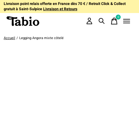
Livraison point relais offerte en France dès 70 € / Retrait Click & Collect
gratuit à Saint-Sulpice
Livraison et Retours
0
items
Accueil
/
Legging Angora mixte côtelé