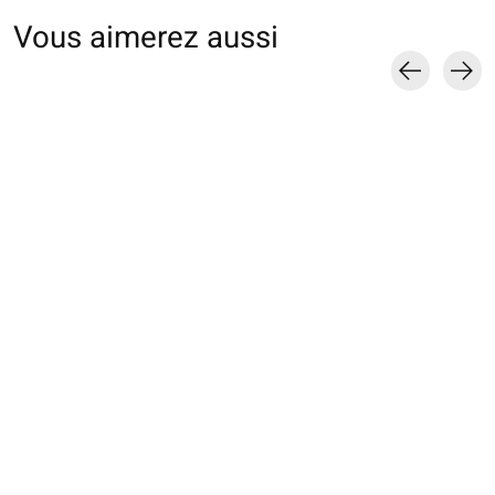
Vous aimerez aussi
Carousel items
021170185 CH laine
021170190 CH côtes
011170167 CH m
Mérinos fine
8x2 en maille ultra
résile douce
Premium côtes 8x2
fine
€20,00
€24,00
€23,00