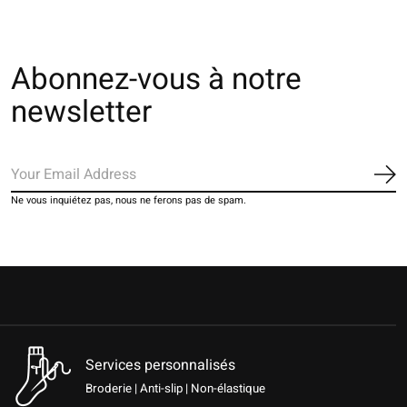
Abonnez-vous à notre
newsletter
S'a
Ne vous inquiétez pas, nous ne ferons pas de spam.
Services personnalisés
Broderie | Anti-slip | Non-élastique