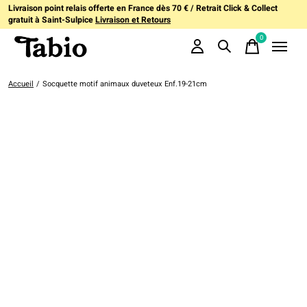
Livraison point relais offerte en France dès 70 € / Retrait Click & Collect
gratuit à Saint-Sulpice
Livraison et Retours
0
items
Accueil
/
Socquette motif animaux duveteux Enf.19-21cm