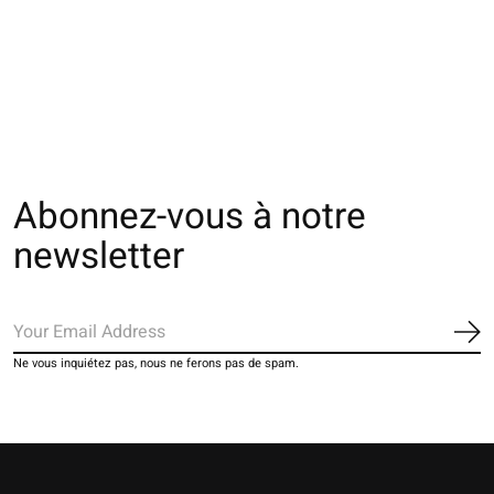
071140014 MC Sport
072400015 Manchon
072400115 Man
Football 5 orteils S
de contention anti-
de contention ant
glisse M
glisse L
€28,00
€28,00
€28,00
Abonnez-vous à notre
newsletter
S'a
Ne vous inquiétez pas, nous ne ferons pas de spam.