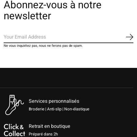
Abonnez-vous à notre
newsletter
S'a
Ne vous inquiétez pas, nous ne ferons pas de spam.
Services personnalisés
Broderie | Anti-slip | Non-élastique
Retrait en boutique
Préparé dans 2h