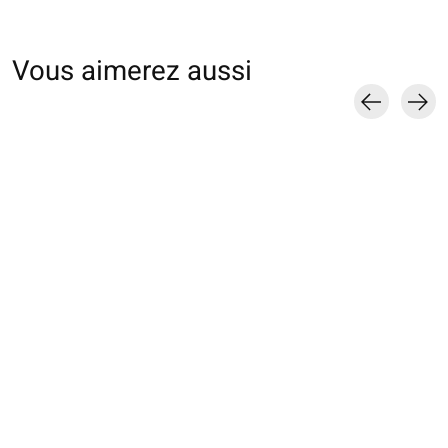
Vous aimerez aussi
Carousel items
062142053 MC unie
fine sans élastique M
€17,00