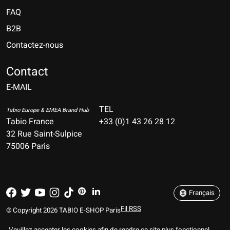
FAQ
B2B
Contactez-nous
Nederlands
Deutsch
Contact
E-MAIL
English
Français
TEL
Tabio Europe & EMEA Brand Hub
Tabio France
+33 (0)1 43 26 28 12
Español
32 Rue Saint-Sulpice
75006 Paris
Italiano
Português
Français
Fil RSS
© Copyright 2026 TABIO E-SHOP Paris
Veuillez accepter les cookies afin de rendre ce site plus fonctionnel.