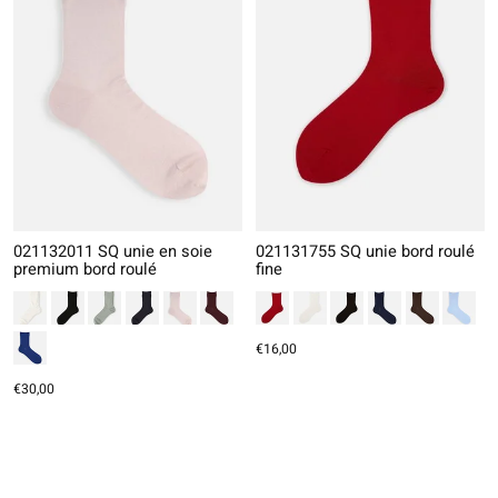
021132011 SQ unie en soie
021131755 SQ unie bord roulé
premium bord roulé
fine
€16,00
€30,00