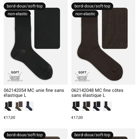
bord-doux/soft-top
bord-doux/soft-top
non-elastic
non-elastic
062142054 MC unie fine sans
062142048 MC fine côtes
élastique L
sans élastique L
€17,00
€17,00
bord-doux/soft-top
bord-doux/soft-top