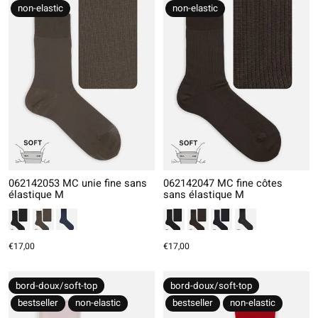
non-elastic
non-elastic
062142053 MC unie fine sans
062142047 MC fine côtes
élastique M
sans élastique M
€17,00
€17,00
bord-doux/soft-top
bord-doux/soft-top
bestseller
non-elastic
bestseller
non-elastic