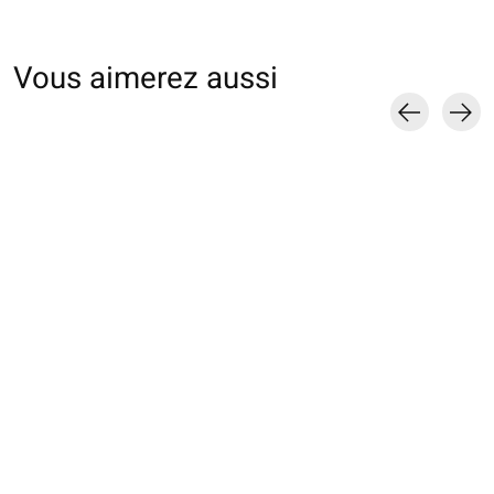
Vous aimerez aussi
Carousel items
062142047 MC fine
062142054 MC unie
062142045 MC u
côtes sans élastique
fine sans élastique L
basic coton Sup
M
220N L
€17,00
€17,00
€17,00