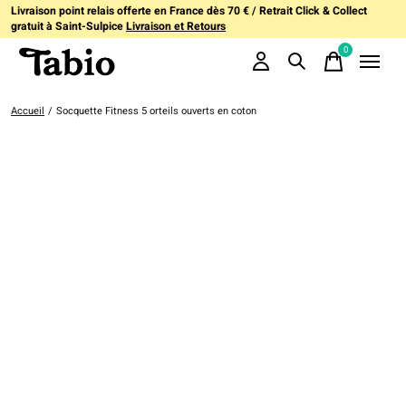
Livraison point relais offerte en France dès 70 € / Retrait Click & Collect
gratuit à Saint-Sulpice
Livraison et Retours
0
items
Accueil
/
Socquette Fitness 5 orteils ouverts en coton