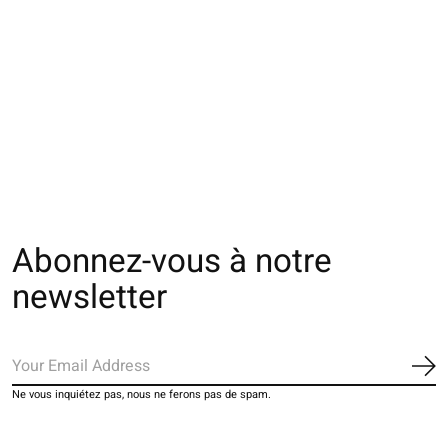
051130117 SQ Tabi
051140037 MC 5
051140045 MC 5
soie unie Catéchine
orteils en soie S
orteils en soie M
S
€26,00
€26,00
€23,00
Abonnez-vous à notre
newsletter
S'a
Ne vous inquiétez pas, nous ne ferons pas de spam.