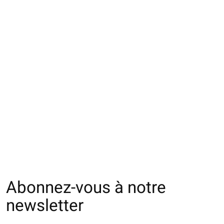
062130021 SQ Tabi
062131149 SQ
062131329 SQ T
bord rayures en
côtelée 2 rayures à
bord revers vag
Washi éponge
bord M
€18,00
€23,00
€16,00
Abonnez-vous à notre
newsletter