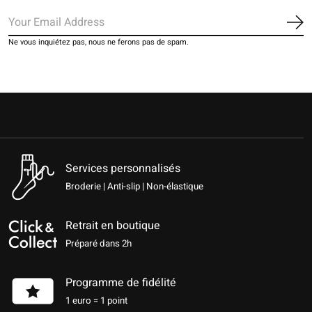
S'a
Ne vous inquiétez pas, nous ne ferons pas de spam.
Services personnalisés
Broderie | Anti-slip | Non-élastique
Retrait en boutique
Préparé dans 2h
Programme de fidélité
1 euro = 1 point