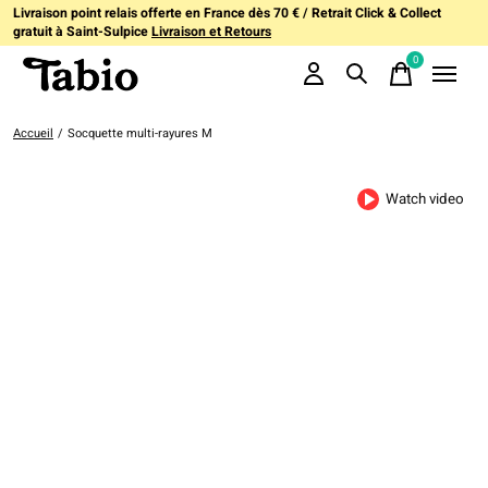
Livraison point relais offerte en France dès 70 € / Retrait Click & Collect
gratuit à Saint-Sulpice
Livraison et Retours
0
items
Accueil
/
Socquette multi-rayures M
Watch video