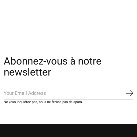
062142032 MC multi-
062142031 MC multi-
062142030 MC mu
rayures S
rayures M
rayures L
€16,00
€16,00
€16,00
Abonnez-vous à notre
newsletter
S'a
Ne vous inquiétez pas, nous ne ferons pas de spam.