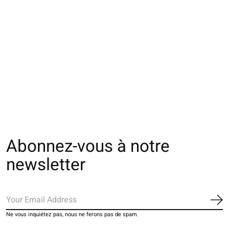
072140034 MC Sport
071176200 CH Sport
072176200 CH S
Basketball 5 orteils L
Baseball Tabi
Baseball Tabi
Contention S
Contention M
€32,00
€34,00
€34,00
Abonnez-vous à notre
newsletter
S'a
Ne vous inquiétez pas, nous ne ferons pas de spam.