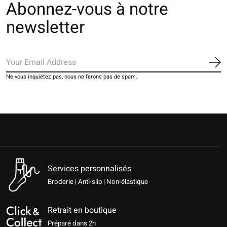
Abonnez-vous à notre
newsletter
S'a
Ne vous inquiétez pas, nous ne ferons pas de spam.
Services personnalisés
Broderie | Anti-slip | Non-élastique
Retrait en boutique
Préparé dans 2h