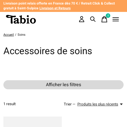
Livraison point relais offerte en France dès 70 € / Retrait Click & Collect
gratuit à Saint-Sulpice
Livraison et Retours
0
items
Accueil
/
Soins
Accessoires de soins
Afficher les filtres
1
result
Trier —
Produits les plus récents