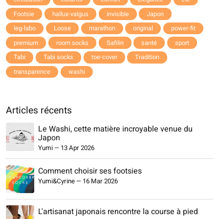
Footsie
hallux-valgus
invisible
Japon
leg-labo
Loose
marathon
original
power-fit
premium
room socks
Safilin
santé
sport
Tabi
Tabi socks
toe-cover
Tradition
transparence
washi
Articles récents
Le Washi, cette matière incroyable venue du
Japon
Yumi
—
13 Apr 2026
Comment choisir ses footsies
Yumi&Cyrine
—
16 Mar 2026
L'artisanat japonais rencontre la course à pied