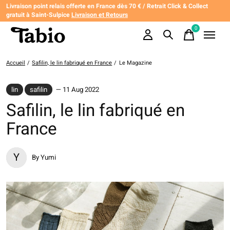
Livraison point relais offerte en France dès 70 € / Retrait Click & Collect
gratuit à Saint-Sulpice
Livraison et Retours
0
items
Accueil
/
Safilin, le lin fabriqué en France
/
Le Magazine
lin
safilin
— 11 Aug 2022
Safilin, le lin fabriqué en
France
Y
By Yumi