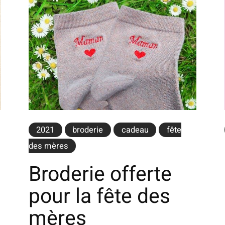
2021
broderie
cadeau
fête
des mères
Broderie offerte
pour la fête des
mères