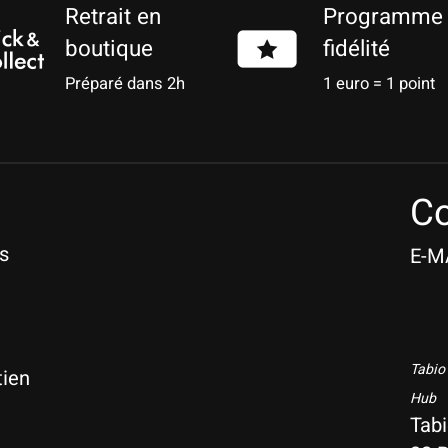
Retrait en
Programme
boutique
fidélité
Préparé dans 2h
1 euro = 1 point
Co
s
E-M
Tabio
tien
Hub
Tab