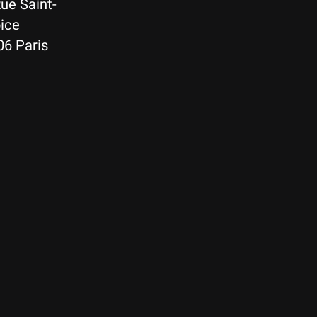
ue Saint-
ice
06 Paris
Nederlands
Deutsch
English
Français
Español
Italiano