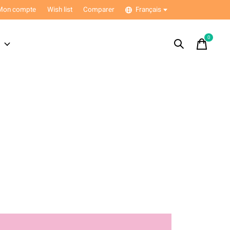
Mon compte
Wish list
Comparer
Français
0
items
s