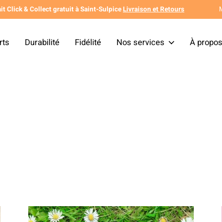
it Click & Collect gratuit à Saint-Sulpice
Livraison et Retours
rts
Durabilité
Fidélité
Nos services
À propo