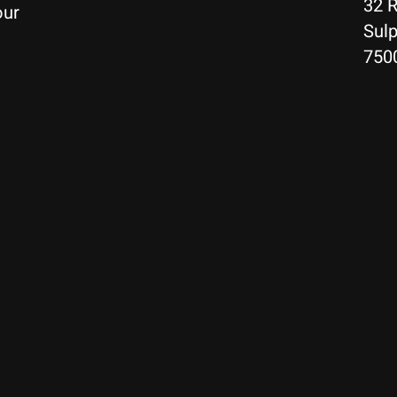
32 R
our
Sulp
750