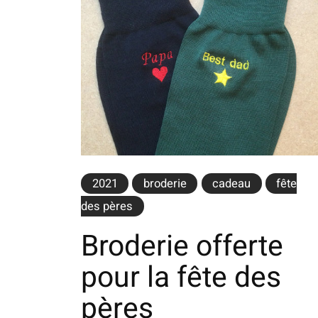
2021
broderie
cadeau
fête
des pères
Broderie offerte
pour la fête des
pères