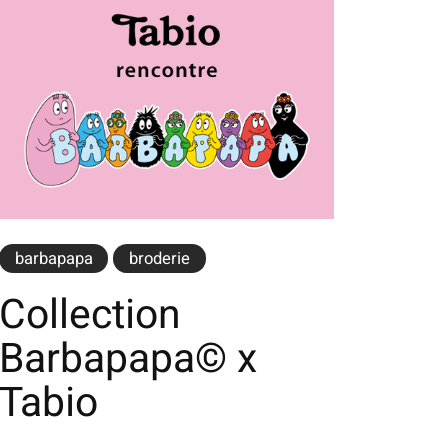
barbapapa
broderie
Collection
Barbapapa© x
Tabio