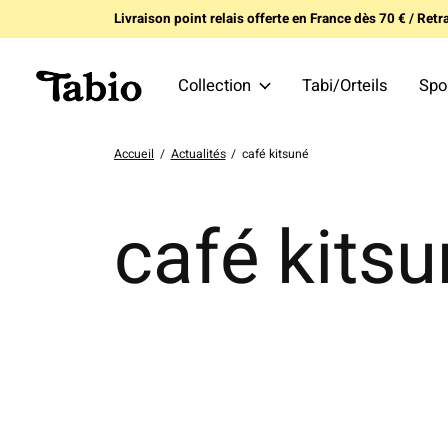
Livraison point relais offerte en France dès 70 € / Retra
Collection
Tabi/Orteils
Spo
Accueil
/
Actualités
/
café kitsuné
café kits