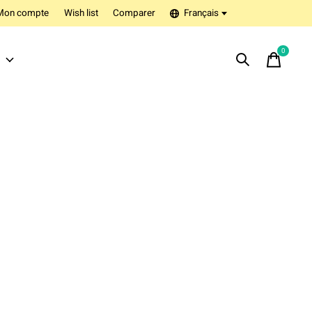
Mon compte
Wish list
Comparer
Français
0
items
s