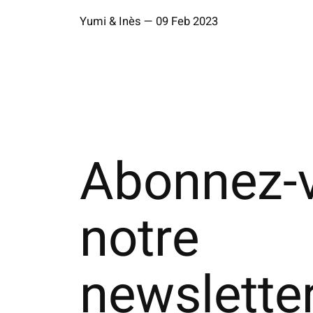
Yumi & Inès
—
09 Feb 2023
Abonnez-
notre
newslette