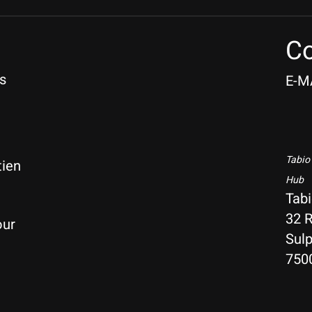
Co
s
E-M
Tabio
tien
Hub
Tab
32 R
our
Sulp
750