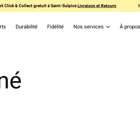
it Click & Collect gratuit à Saint-Sulpice
Livraison et Retours
rts
Durabilité
Fidélité
Nos services
À propo
uné