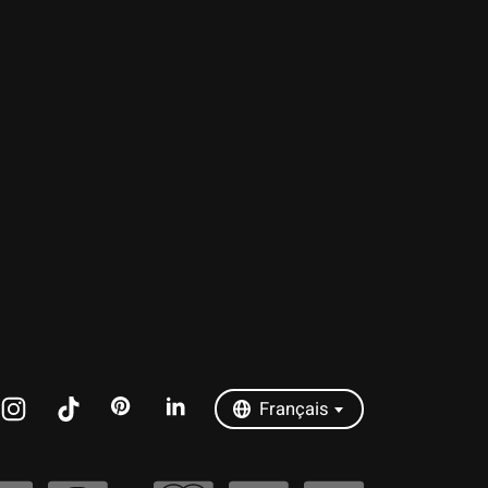
Nederlands
Deutsch
English
Français
Español
Italiano
Português
Français