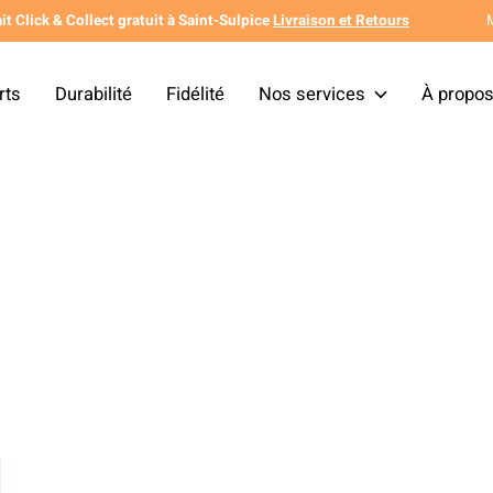
it Click & Collect gratuit à Saint-Sulpice
Livraison et Retours
rts
Durabilité
Fidélité
Nos services
À propo