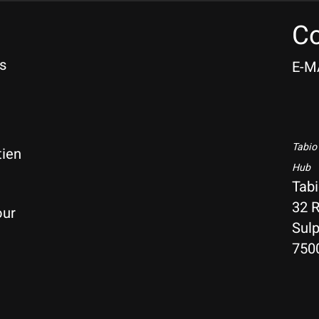
Co
s
E-M
Tabio
tien
Hub
Tab
32 R
our
Sulp
750