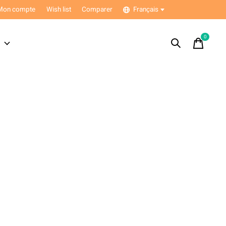
Mon compte
Wish list
Comparer
Français
0
items
s