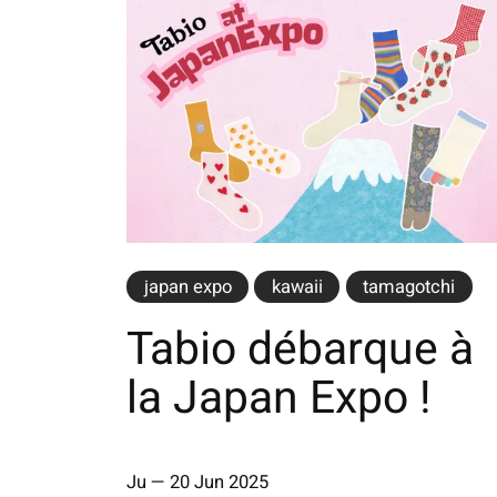
japan expo
kawaii
tamagotchi
Tabio débarque à
la Japan Expo !
Ju
—
20 Jun 2025