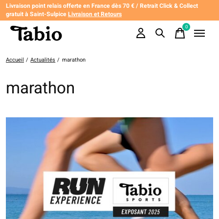
Livraison point relais offerte en France dès 70 € / Retrait Click & Collect
gratuit à Saint-Sulpice
Livraison et Retours
0
items
Accueil
/
Actualités
/
marathon
marathon