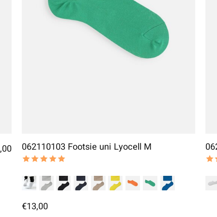
062110103 Footsie uni Lyocell M
06
,00
The rating of this product is
5
out of 5
The
€13,00