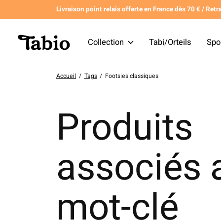
Livraison point relais offerte en France dès 70 € / Retra
Collection
Tabi/Orteils
Spo
Accueil
/
Tags
/
Footsies classiques
Produits
associés 
mot-clé