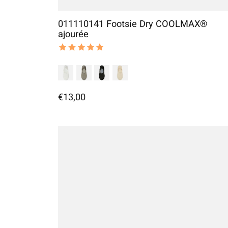
011110141 Footsie Dry COOLMAX®
ajourée
The rating of this product is
5
out of 5
€13,00