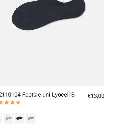
2110104 Footsie uni Lyocell S
€13,00
 rating of this product is
5
out of 5