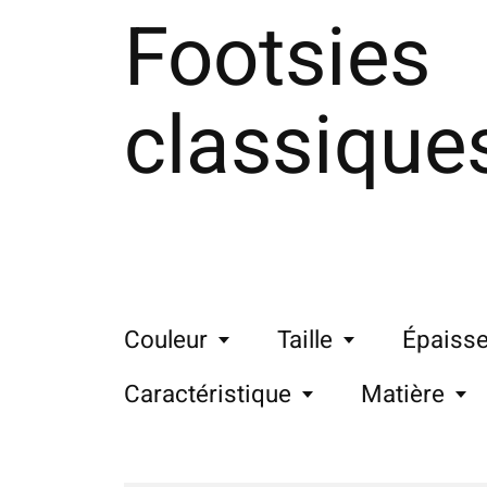
Footsies
classique
Couleur
Taille
Épaisse
Caractéristique
Matière