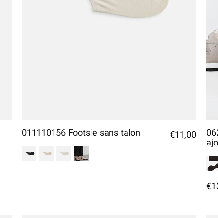
011110156 Footsie sans talon
06
€11,00
aj
€1