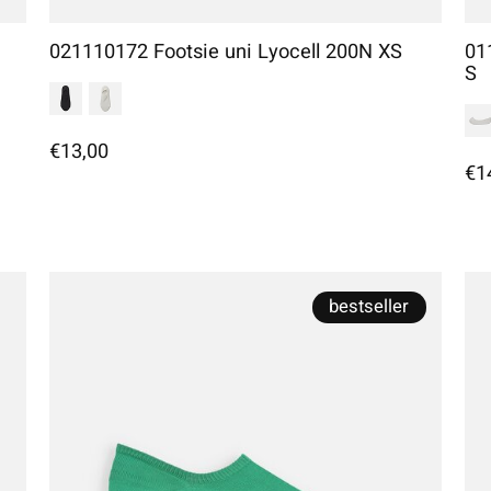
021110172 Footsie uni Lyocell 200N XS
01
S
€13,00
€1
bestseller