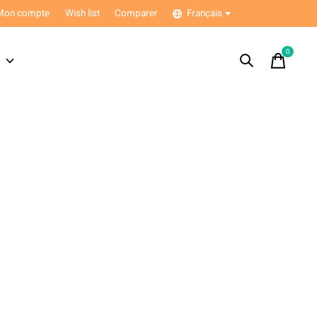
Mon compte
Wish list
Comparer
Français
0
items
s