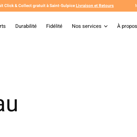
it Click & Collect gratuit à Saint-Sulpice
Livraison et Retours
rts
Durabilité
Fidélité
Nos services
À propo
au