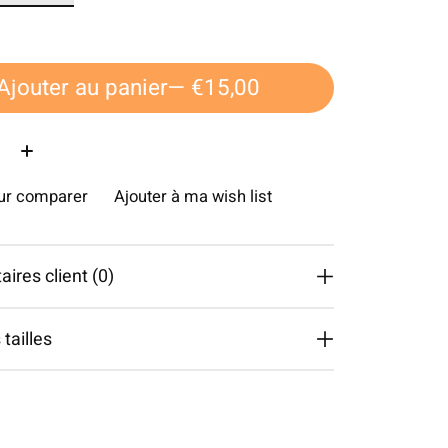
Ajouter au panier
— €15,00
é:
our comparer
Ajouter à ma wish list
res client (0)
tailles