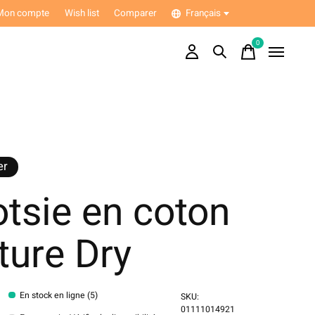
Mon compte
Wish list
Comparer
Français
0
items
er
tsie en coton
ture Dry
En stock en ligne (5)
SKU:
01111014921