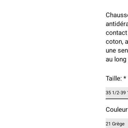
Chausse
antidér
contact
coton, 
une sen
au long 
Taille:
*
Couleur