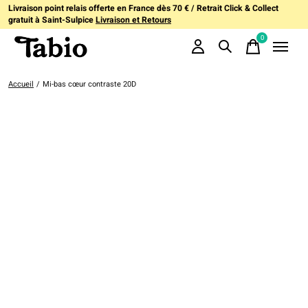
Livraison point relais offerte en France dès 70 € / Retrait Click & Collect
gratuit à Saint-Sulpice
Livraison et Retours
0
items
Accueil
/
Mi-bas cœur contraste 20D