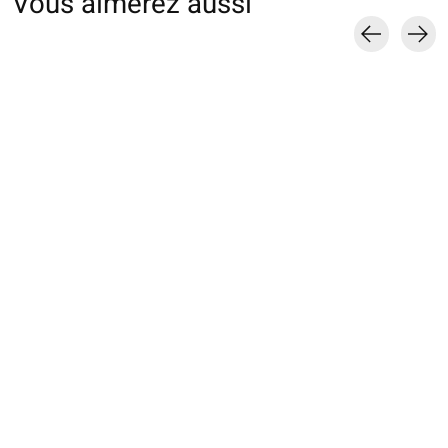
Vous aimerez aussi
Carousel items
021140988 MC
011770014 MB grand
011170126 MB l
transparente motif
résille nylon
maille fine
rose
€9,00
€16,00
€18,00