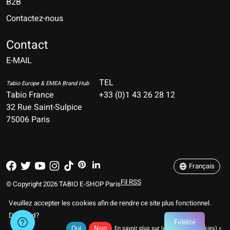
B2B
Contactez-nous
Nederlands
Deutsch
Contact
E-MAIL
English
Français
TEL
Tabio Europe & EMEA Brand Hub
Tabio France
+33 (0)1 43 26 28 12
Español
32 Rue Saint-Sulpice
75006 Paris
Italiano
Português
Français
Fil RSS
© Copyright 2026 TABIO E-SHOP Paris
Veuillez accepter les cookies afin de rendre ce site plus fonctionnel.
D'accord?
Fidélité
Oui
Non
En savoir plus sur les témoins (cookies) »