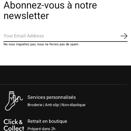
Abonnez-vous à notre
newsletter
S'a
Ne vous inquiétez pas, nous ne ferons pas de spam.
Services personnalisés
Broderie | Anti-slip | Non-élastique
Retrait en boutique
Préparé dans 2h