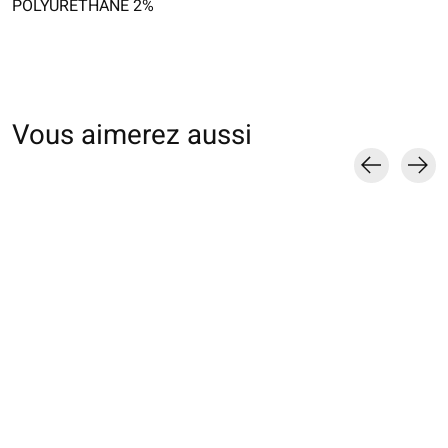
POLYURÉTHANE 2%
Vous aimerez aussi
Carousel items
011900208 Collant
011900212 Collant
011900066 Colla