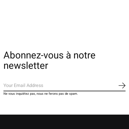
côtes 3x1 en coton
cheveron en coton
couleur Premiu
250D TL
250D
110D M
€30,00
€36,00
The rating of thi
€22,00
Abonnez-vous à notre
newsletter
S'a
Ne vous inquiétez pas, nous ne ferons pas de spam.