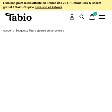
Livraison point relais offerte en France dès 70 € / Retrait Click & Collect
gratuit à Saint-Sulpice
Livraison et Retours
0
items
Accueil
/
Socquette fleurs ajourée en coton frais