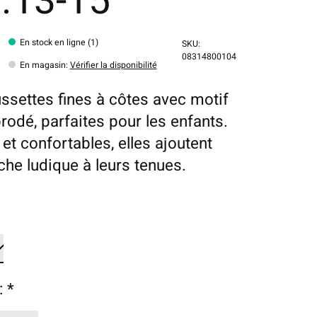
f.13-15
En stock en ligne (1)
SKU:
08314800104
En magasin
:
Vérifier la disponibilité
ssettes fines à côtes avec motif
brodé, parfaites pour les enfants.
et confortables, elles ajoutent
che ludique à leurs tenues.
:
*