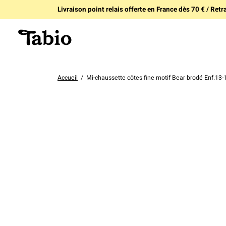
Livraison point relais offerte en France dès 70 € / Retra
Accueil
/
Mi-chaussette côtes fine motif Bear brodé Enf.13-