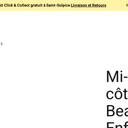
it Click & Collect gratuit à Saint-Sulpice
Livraison et Retours
15
Mi
côt
Be