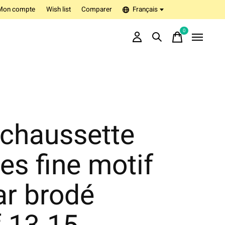
Mon compte
Wish list
Comparer
Français
0
items
-chaussette
es fine motif
ar brodé