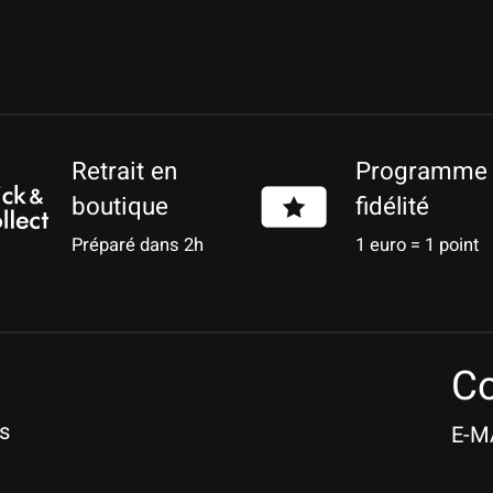
Retrait en
Programme
boutique
fidélité
Préparé dans 2h
1 euro = 1 point
Co
s
E-M