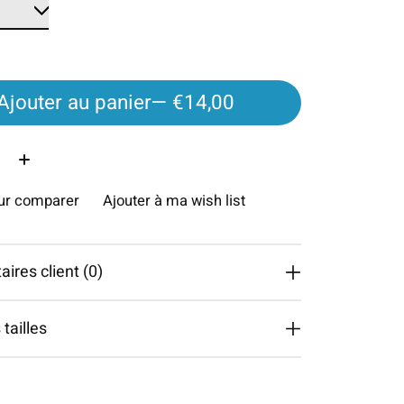
Ajouter au panier
— €14,00
é:
our comparer
Ajouter à ma wish list
res client (0)
tailles