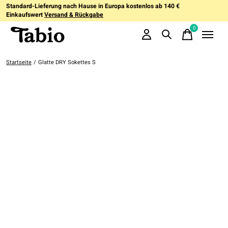
Standard-Lieferung nach Hause in Europa kostenlos ab 140 €
Einkaufswert
Versand & Rückgabe
0
items
Startseite
/
Glatte DRY Sokettes S