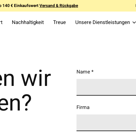
b 140 € Einkaufswert
Versand & Rückgabe
rt
Nachhaltigkeit
Treue
Unsere Dienstleistungen
n wir
Name
*
fen?
Firma