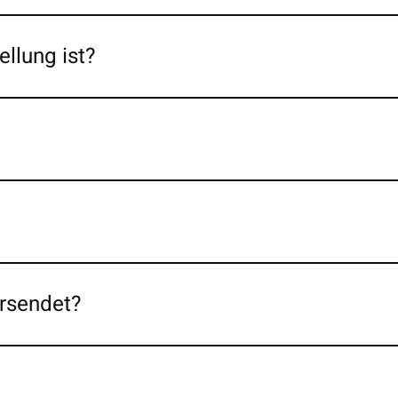
llung ist?
ersendet?