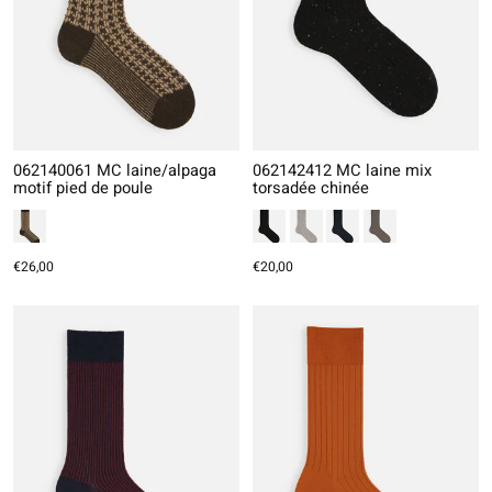
062140061 MC laine/alpaga
062142412 MC laine mix
motif pied de poule
torsadée chinée
€26,00
€20,00