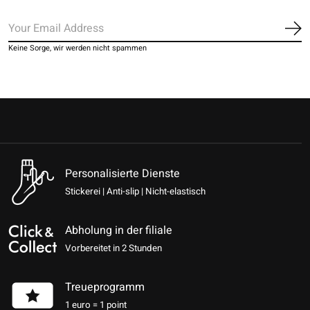
Ab
Keine Sorge, wir werden nicht spammen
Personalisierte Dienste
Stickerei | Anti-slip | Nicht-elastisch
Abholung in der filiale
Vorbereitet in 2 Stunden
Treueprogramm
1 euro = 1 point