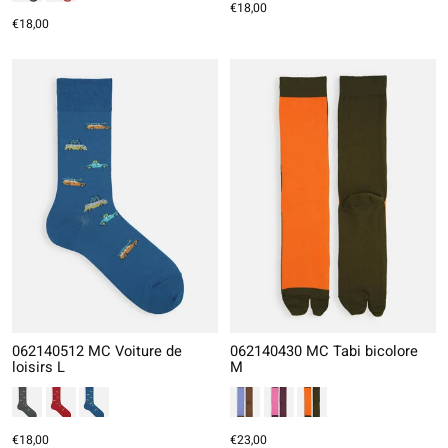
€18,00
€18,00
062140512 MC Voiture de
062140430 MC Tabi bicolore
loisirs L
M
€18,00
€23,00