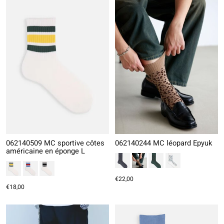
062140509 MC sportive côtes
062140244 MC léopard Epyuk
américaine en éponge L
€22,00
€18,00