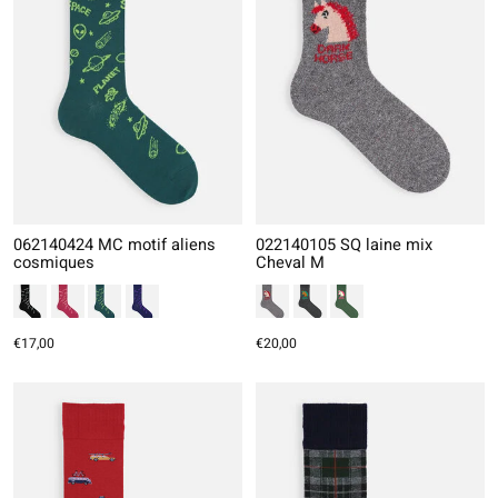
062140424 MC motif aliens
022140105 SQ laine mix
cosmiques
Cheval M
€17,00
€20,00