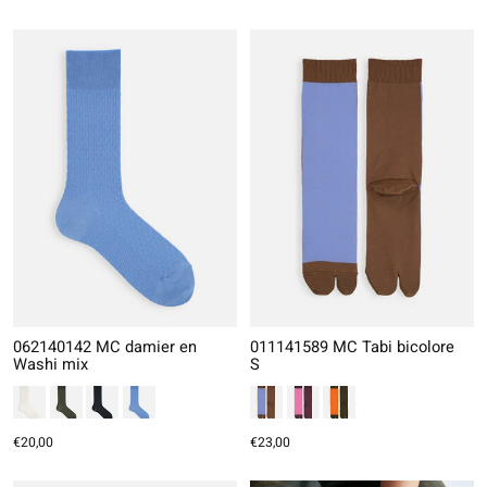
062140142 MC damier en
011141589 MC Tabi bicolore
Washi mix
S
€20,00
€23,00