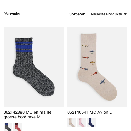
98
results
Sortieren —
Neueste Produkte
062142380 MC en maille
062140541 MC Avion L
grosse bord rayé M