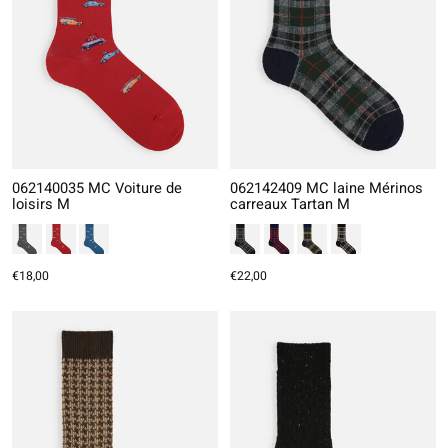
062140035 MC Voiture de
062142409 MC laine Mérinos
loisirs M
carreaux Tartan M
€18,00
€22,00