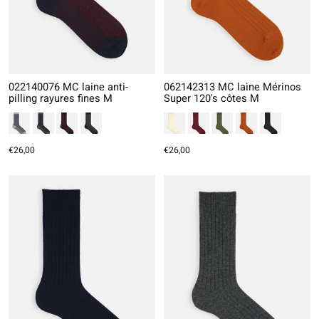
022140076 MC laine anti-
062142313 MC laine Mérinos
pilling rayures fines M
Super 120's côtes M
€26,00
€26,00