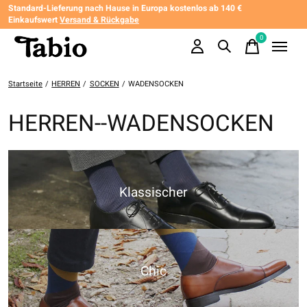
Standard-Lieferung nach Hause in Europa kostenlos ab 140 €
Einkaufswert
Versand & Rückgabe
0
items
Startseite
/
HERREN
/
SOCKEN
/
WADENSOCKEN
HERREN--WADENSOCKEN
Klassischer
Chic