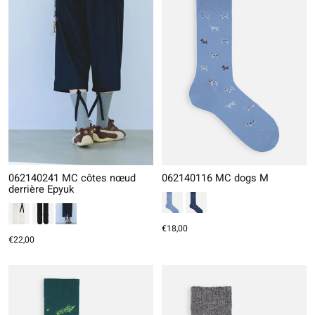
062140241 MC côtes nœud
062140116 MC dogs M
derrière Epyuk
€18,00
€22,00