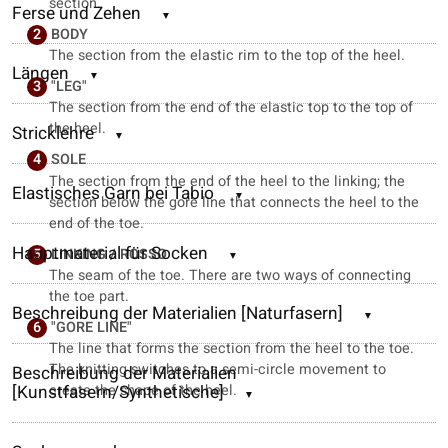
section.
Ferse und Zehen
2
BODY
The section from the elastic rim to the top of the heel.
Längen
3
"LEG"
The section from the end of the elastic top to the top of
the heel.
Stricklehre
4
SOLE
The section from the end of the heel to the linking; the
Elastisches Garn bei Tabio
section below the gore line that connects the heel to the
end of the toe.
Hauptmaterial für Socken
5
LINKING / ROSSO
The seam of the toe. There are two ways of connecting
the toe part.
Beschreibung der Materialien [Naturfasern]
6
"GORE LINE"
The line that forms the section from the heel to the toe.
The knitting switches to a semi-circle movement to
Beschreibung der Materialien
[Kunstfasern/Synthetische]
create the shape of the heel.