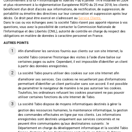
Conformément à la loi « informatique et libertés » du 6 janvier 1978 modifiée en 2004
et plus récemment à la réglementation Européenne RGPD du 25 mai 2018, les clients
bénéficient d’un droit d’accès aux informations, de rectification, de suppression, de
portabilité ou émettre des directives sur leur conservation et suppression après leur
décès. Ce droit peut être exercé en s’adressant au
Service Clients.
Dans le cas ou vos échanges avec la société Tabio n’aient pas apporté réponse à vos
questions, vous avez la possibilité de contacter la Commission Nationale de
l’Informatique et des Libertés (CNIL), autorité de contrôle en charge du respect des
obligations en matière de données à caractère personnel en France.
AUTRES POINTS
Afin d’améliorer les services fournis aux clients sur son site Internet, la
société Tabio conserve l’historique des visites à l’aide d’une balise sur
certaines pages ou autre. Cependant, il est impossible d’identifier un client
à partir des données enregistrées.
La société Tabio pourra utiliser des cookies sur son site Internet afin
d’améliorer ses services. Ces cookies ne recueilleront pas d’informations
permettant d’identifier un client particulier sans son accord. Il est possible
de paramétrer le navigateur de manière à ne pas autoriser les cookies.
Toutefois, les ordinateurs refusant les cookies pourraient ne pas pouvoir
utiliser certaines fonctions du site Internet de Tabio.
La société Tabio dispose de moyens informatiques destinés à gérer la
gestion des ressources humaines, la maintenance informatique, la gestion
des commandes effectuées en ligne par nos clients. Les informations
enregistrées sont destinés uniquement aux services concernés et ne
peuvent être communiquées qu’aux destinataires suivants : le
Département en charge du développement informatique et la société Tabio