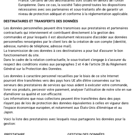
France. Certains de ces destinataires sont situés en dehors de l’Union
Européenne. Dans ce cas, la société Tabio prend toutes les dispositions
nécessaires avec ses partenaires et sous-traitants afin de garantir un
niveau de protection adéquat et conforme à la réglementation applicable.
DESTINATAIRES ET TRANSFERTS DES DONNÉES
Les données personnelles peuvent être transmises aux prestataires et partenaires
contractuels qui interviennent et contribuent directement à la gestion des
commandes et pour lesquels il est absolument nécessaire d’accéder aux données
personnelles renseignées par le client lors de la création de son compte (identité,
adresse, numéro de téléphone, adresse mail).
La transmission de ces données à ces destinataires a pour but d’assurer le bon
fonctionnement du site.
Dans le cadre de la relation contractuelle, le sous-traitant s’engage à s’assurer du
respect des conditions visées aux paragraphes 2 et 4 de l’article 28 du Règlement
Général sur la Protection des Données.
Les données à caractère personnel recueillies par le biais de ce site Internet
pourront être transférées vers des pays hors UE afin d'être conservées sur les
serveurs des prestataires de services qui nous aident à exécuter votre commande,
livrer vos produits, percevoir votre paiement, analyser l’utilisation de notre site en vue
d’améliorer sa qualité et son efficacité.
Les informations que nous collectons peuvent être transférées dans des pays
n’ayant pas de lois de protection des données équivalentes à celles en vigueur dans
l’espace économique européen, et notamment aux États-Unis d’Amérique et au
Japon.
Voici la liste des prestataires avec lesquels nous partageons les données pour la
gestion:
PRESTATAIRE
GESTION DES DONNÉES