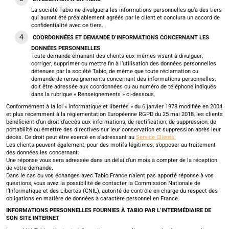
La société Tabio ne divulguera les informations personnelles qu’à des tiers
qui auront été préalablement agréés par le client et conclura un accord de
confidentialité avec ce tiers.
COORDONNÉES ET DEMANDE D’INFORMATIONS CONCERNANT LES
DONNÉES PERSONNELLES
Toute demande émanant des clients eux-mêmes visant à divulguer,
corriger, supprimer ou mettre fin à l’utilisation des données personnelles
détenues par la société Tabio, de même que toute réclamation ou
demande de renseignements concernant des informations personnelles,
doit être adressée aux coordonnées ou au numéro de téléphone indiqués
dans la rubrique « Renseignements » ci-dessous.
Conformément à la loi « informatique et libertés » du 6 janvier 1978 modifiée en 2004
et plus récemment à la réglementation Européenne RGPD du 25 mai 2018, les clients
bénéficient d’un droit d’accès aux informations, de rectification, de suppression, de
portabilité ou émettre des directives sur leur conservation et suppression après leur
décès. Ce droit peut être exercé en s’adressant au
Service Clients.
Les clients peuvent également, pour des motifs légitimes, s’opposer au traitement
des données les concernant.
Une réponse vous sera adressée dans un délai d’un mois à compter de la réception
de votre demande.
Dans le cas ou vos échanges avec Tabio France n’aient pas apporté réponse à vos
questions, vous avez la possibilité de contacter la Commission Nationale de
l’Informatique et des Libertés (CNIL), autorité de contrôle en charge du respect des
obligations en matière de données à caractère personnel en France.
INFORMATIONS PERSONNELLES FOURNIES À TABIO PAR L’INTERMÉDIAIRE DE
SON SITE INTERNET