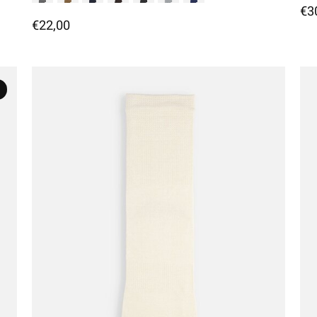
€3
€22,00