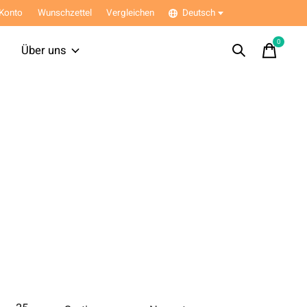
Konto
Wunschzettel
Vergleichen
Deutsch
0
items
Über uns