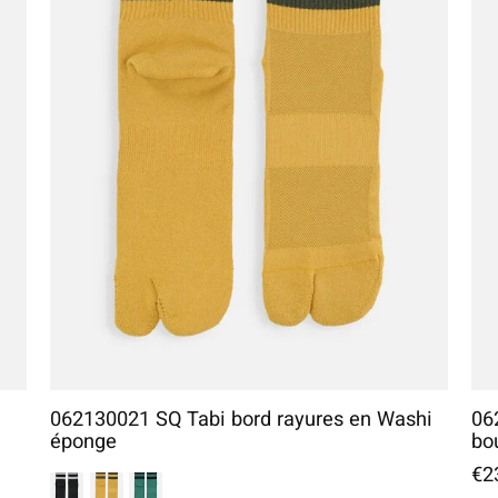
062130021 SQ Tabi bord rayures en Washi
06
éponge
bo
€2