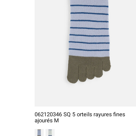
062120346 SQ 5 orteils rayures fines
ajourés M