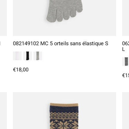
M
082149102 MC 5 orteils sans élastique S
06
L
€18,00
€1