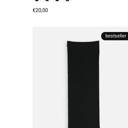
€20,00
bestseller