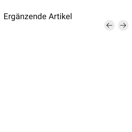
Ergänzende Artikel
Carousel items
062120346 SQ 5
062131166 SQ 5
062110177 Foots
orteils rayures fines
orteils arc-en-ciel M
orteils invisible
ajourés M
Lyocell M
€17,00
€17,00
€16,00