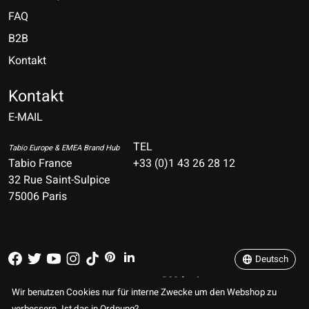
FAQ
B2B
Kontakt
Nederlands
Deutsch
Kontakt
E-MAIL
English
Français
TEL
Tabio Europe & EMEA Brand Hub
Tabio France
+33 (0)1 43 26 28 12
Español
32 Rue Saint-Sulpice
75006 Paris
Italiano
Português
Deutsch
RSS feed
© Copyright 2026 TABIO E-SHOP Paris
Wir benutzen Cookies nur für interne Zwecke um den Webshop zu
verbessern. Ist das in Ordnung?