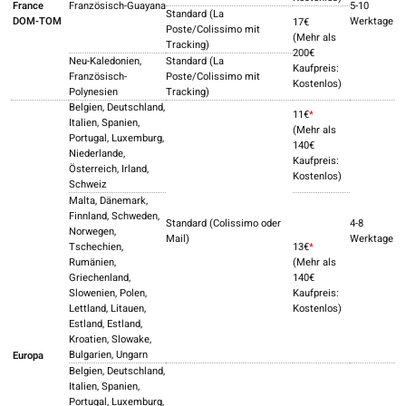
France
Französisch-Guayana
5-10
Standard (La
DOM-TOM
Werktage
17€
Poste/Colissimo mit
(Mehr als
Tracking)
200€
Neu-Kaledonien,
Standard (La
Kaufpreis:
Französisch-
Poste/Colissimo mit
Kostenlos)
Polynesien
Tracking)
Belgien, Deutschland,
11€
*
Italien, Spanien,
(Mehr als
Portugal, Luxemburg,
140€
Niederlande,
Kaufpreis:
Österreich, Irland,
Kostenlos)
Schweiz
Malta, Dänemark,
Finnland, Schweden,
Standard (Colissimo oder
4-8
Norwegen,
Mail)
Werktage
Tschechien,
13€
*
Rumänien,
(Mehr als
Griechenland,
140€
Slowenien, Polen,
Kaufpreis:
Lettland, Litauen,
Kostenlos)
Estland, Estland,
Kroatien, Slowake,
Bulgarien, Ungarn
Europa
Belgien, Deutschland,
Italien, Spanien,
Portugal, Luxemburg,