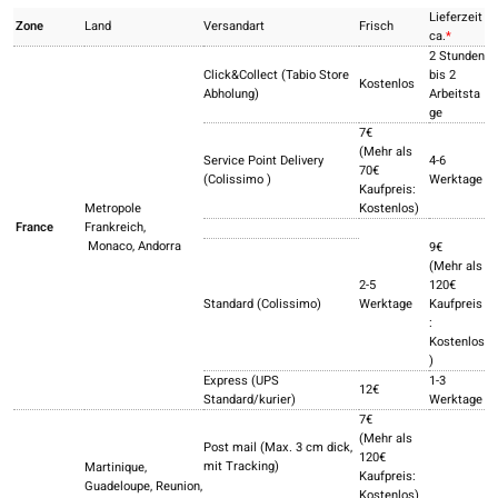
Lieferzeit
Zone
Land
Versandart
Frisch
ca.
*
2 Stunden
Click&Collect (Tabio Store
bis 2
Kostenlos
Abholung)
Arbeitsta
ge
7€
(Mehr als
Service Point Delivery
4-6
70€
(Colissimo
)
Werktage
Kaufpreis:
Metropole
Kostenlos)
France
Frankreich,
Monaco, Andorra
9€
(Mehr als
2-5
120€
Standard (Colissimo)
Werktage
Kaufpreis
:
Kostenlos
)
Express (UPS
1-3
12€
Standard/kurier)
Werktage
7€
(Mehr als
Post mail (Max. 3 cm dick,
120€
mit Tracking)
Martinique,
Kaufpreis:
Guadeloupe, Reunion,
Kostenlos)