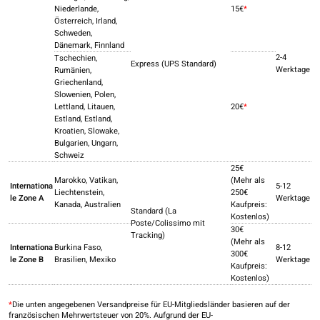
Niederlande,
15€
*
Österreich, Irland,
Schweden,
Dänemark, Finnland
2-4
Tschechien,
Express (UPS Standard)
Werktage
Rumänien,
Griechenland,
Slowenien, Polen,
Lettland, Litauen,
20€
*
Estland, Estland,
Kroatien, Slowake,
Bulgarien, Ungarn,
Schweiz
25€
Marokko, Vatikan,
(Mehr als
Internationa
5-12
Liechtenstein,
250€
le Zone A
Werktage
Kanada, Australien
Kaufpreis:
Standard (La
Kostenlos)
Poste/Colissimo mit
30€
Tracking)
(Mehr als
Internationa
Burkina Faso,
8-12
300€
le Zone B
Brasilien, Mexiko
Werktage
Kaufpreis:
Kostenlos)
*
Die unten angegebenen Versandpreise für EU-Mitgliedsländer basieren auf der
französischen Mehrwertsteuer von 20%. Aufgrund der EU-