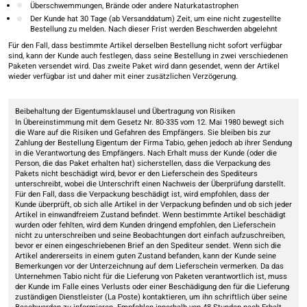
Überschwemmungen, Brände oder andere Naturkatastrophen
Der Kunde hat 30 Tage (ab Versanddatum) Zeit, um eine nicht zugestellte
Bestellung zu melden. Nach dieser Frist werden Beschwerden abgelehnt
Für den Fall, dass bestimmte Artikel derselben Bestellung nicht sofort verfügbar
sind, kann der Kunde auch festlegen, dass seine Bestellung in zwei verschiedenen
Paketen versendet wird. Das zweite Paket wird dann gesendet, wenn der Artikel
wieder verfügbar ist und daher mit einer zusätzlichen Verzögerung.
Beibehaltung der Eigentumsklausel und Übertragung von Risiken
In Übereinstimmung mit dem Gesetz Nr. 80-335 vom 12. Mai 1980 bewegt sich
die Ware auf die Risiken und Gefahren des Empfängers. Sie bleiben bis zur
Zahlung der Bestellung Eigentum der Firma Tabio, gehen jedoch ab ihrer Sendung
in die Verantwortung des Empfängers. Nach Erhalt muss der Kunde (oder die
Person, die das Paket erhalten hat) sicherstellen, dass die Verpackung des
Pakets nicht beschädigt wird, bevor er den Lieferschein des Spediteurs
unterschreibt, wobei die Unterschrift einen Nachweis der Überprüfung darstellt.
Für den Fall, dass die Verpackung beschädigt ist, wird empfohlen, dass der
Kunde überprüft, ob sich alle Artikel in der Verpackung befinden und ob sich jeder
Artikel in einwandfreiem Zustand befindet. Wenn bestimmte Artikel beschädigt
wurden oder fehlten, wird dem Kunden dringend empfohlen, den Lieferschein
nicht zu unterschreiben und seine Beobachtungen dort einfach aufzuschreiben,
bevor er einen eingeschriebenen Brief an den Spediteur sendet. Wenn sich die
Artikel andererseits in einem guten Zustand befanden, kann der Kunde seine
Bemerkungen vor der Unterzeichnung auf dem Lieferschein vermerken. Da das
Unternehmen Tabio nicht für die Lieferung von Paketen verantwortlich ist, muss
der Kunde im Falle eines Verlusts oder einer Beschädigung den für die Lieferung
zuständigen Dienstleister (La Poste) kontaktieren, um ihn schriftlich über seine