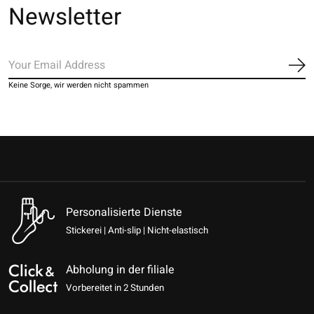
Newsletter
Ab
Keine Sorge, wir werden nicht spammen
Personalisierte Dienste
Stickerei | Anti-slip | Nicht-elastisch
Abholung in der filiale
Vorbereitet in 2 Stunden