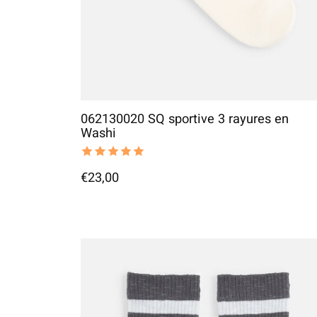
062130020 SQ sportive 3 rayures en
Washi
The rating of this product is
5
out of 5
€23,00