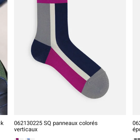
ck
062130225 SQ panneaux colorés
06
verticaux
ép