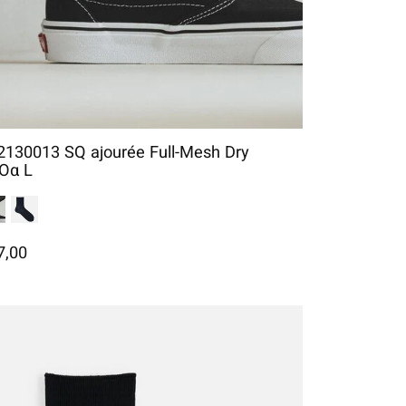
2130013 SQ ajourée Full-Mesh Dry
Oα L
7,00