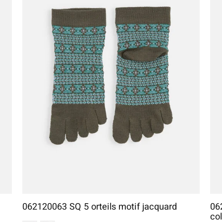
062120063 SQ 5 orteils motif jacquard
06
co