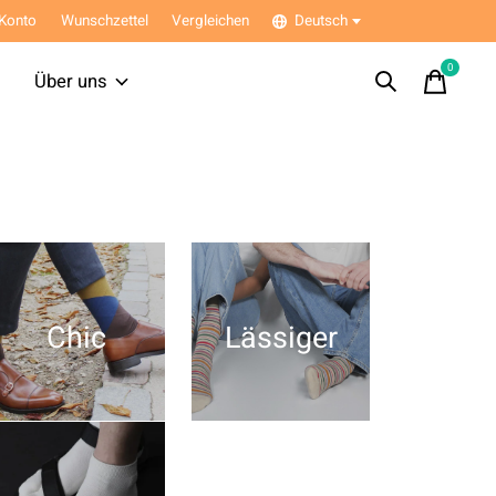
Konto
Wunschzettel
Vergleichen
Deutsch
0
items
Über uns
Chic
Lässiger