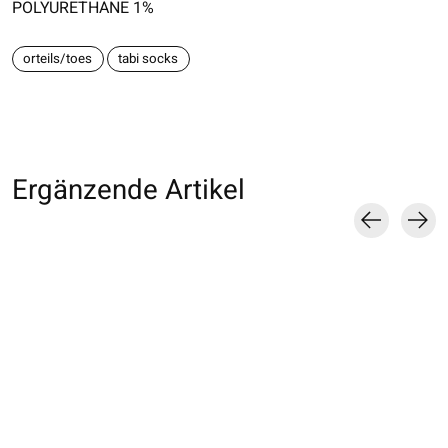
POLYURETHANE 1%
orteils/toes
tabi socks
Ergänzende Artikel
Carousel items