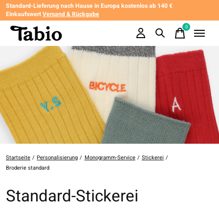
Standard-Lieferung nach Hause in Europa kostenlos ab 140 €
Einkaufswert
Versand & Rückgabe
0
items
Startseite
/
Personalisierung
/
Monogramm-Service
/
Stickerei
/
Broderie standard
Standard-Stickerei