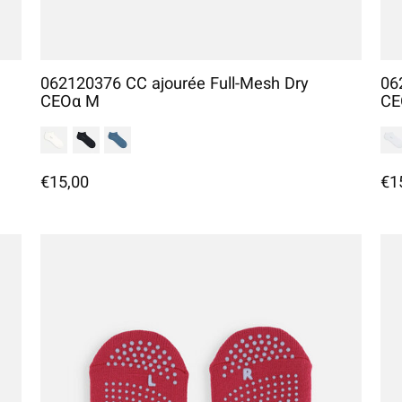
062120376 CC ajourée Full-Mesh Dry
06
CEOα M
CE
€15,00
€1