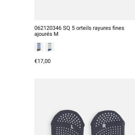
062120346 SQ 5 orteils rayures fines
ajourés M
€17,00