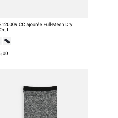
2120009 CC ajourée Full-Mesh Dry
Oα L
5,00