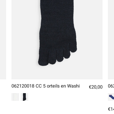
062120018 CC 5 orteils en Washi
06
€20,00
€1