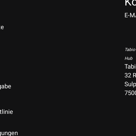
Ko
E-M
te
Tabio
Hub
Tab
32 R
Sulp
gabe
750
linie
gungen