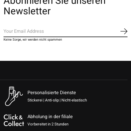
Abonnieren Sie unseren
Newsletter
Ab
Keine Sorge, wir werden nicht spammen
Personalisierte Dienste
Stickerei | Anti-slip | Nicht-elastisch
Abholung in der filiale
Vorbereitet in 2 Stunden