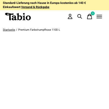
Standard-Lieferung nach Hause in Europa kostenlos ab 140 €
Einkaufswert
Versand & Rückgabe
0
items
Startseite
/
Premium Farbstrumpfhose 110D L