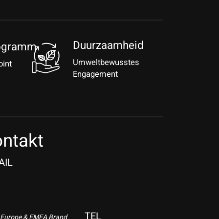
Duurzaamheid
ogramm
Umweltbewusstes
oint
Engagement
ntakt
AIL
TEL
 Europe & EMEA Brand