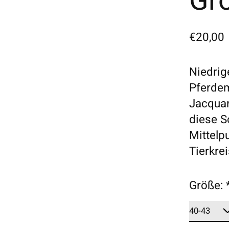
Gr
€20,00
Niedrig
Pferdem
Jacquar
diese S
Mittelp
Tierkre
Größe: