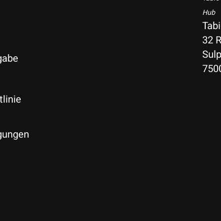
Hub
Tab
32 R
Sulp
gabe
750
linie
gungen