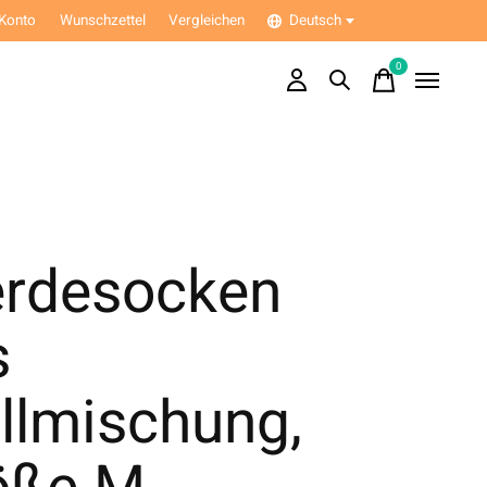
Konto
Wunschzettel
Vergleichen
Deutsch
0
items
erdesocken
s
llmischung,