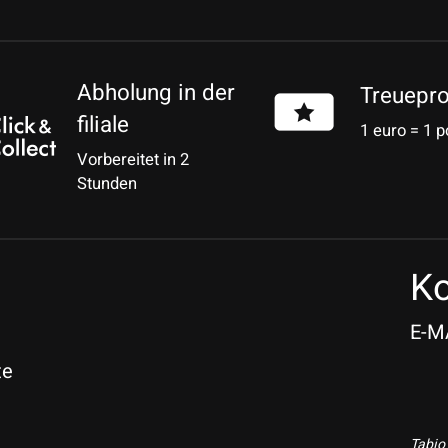
Abholung in der
Treuepr
filiale
1 euro = 1 p
Vorbereitet in 2
Stunden
Ko
E-M
te
Tabio