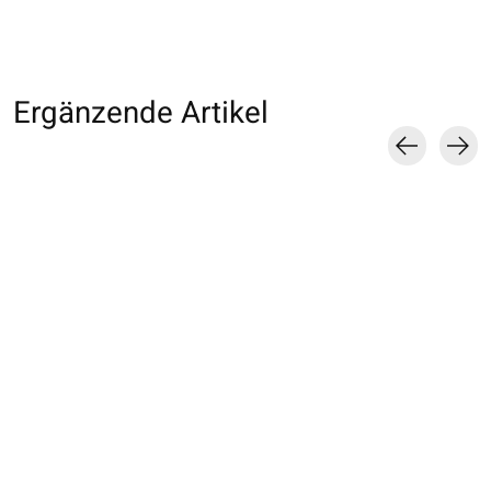
Ergänzende Artikel
Carousel items
000009955 Collant
011770014 MB grand
011900200 Colla
resille M
résille nylon
micro-résille
€14,00
€9,00
€16,00