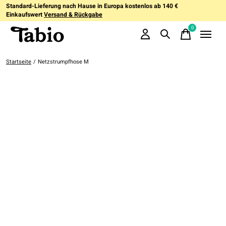
Standard-Lieferung nach Hause in Europa kostenlos ab 140 €
Einkaufswert
Versand & Rückgabe
0
items
Startseite
/
Netzstrumpfhose M