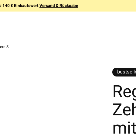
b 140 € Einkaufswert
Versand & Rückgabe
ern S
bestsell
Re
Ze
mit