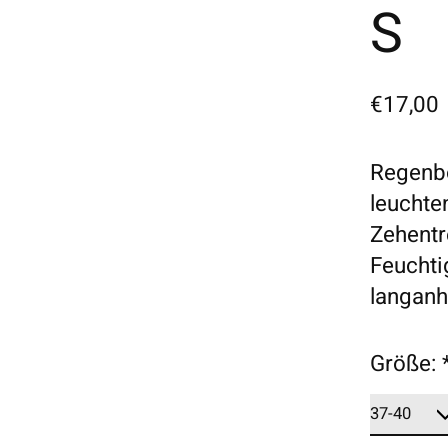
S
€17,00
Regenb
leuchten
Zehentr
Feuchti
langanh
Größe: