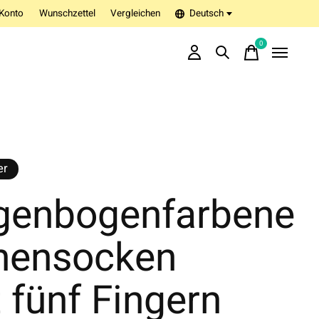
Konto
Wunschzettel
Vergleichen
Deutsch
0
items
er
genbogenfarbene
hensocken
 fünf Fingern