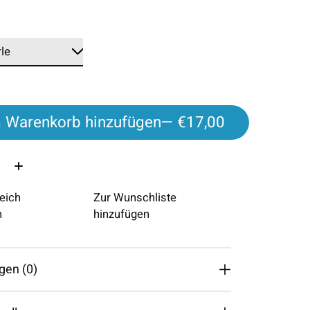
*
 Warenkorb hinzufügen
— €17,00
eich
Zur Wunschliste
n
hinzufügen
gen (0)