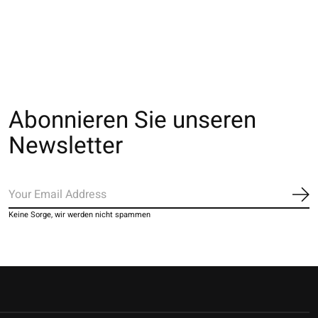
tricolore en Mér
€28,00
€28,00
€60,00
Abonnieren Sie unseren
Newsletter
Ab
Keine Sorge, wir werden nicht spammen