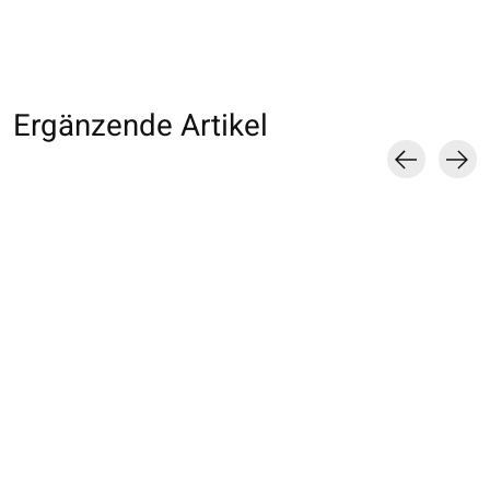
Ergänzende Artikel
Carousel items
062142253 MC Tie-
062142254 MC Tie-
062400040 Ch.
Dye côtes doux S
Dye côtes doux L
moignon Tie-Dye