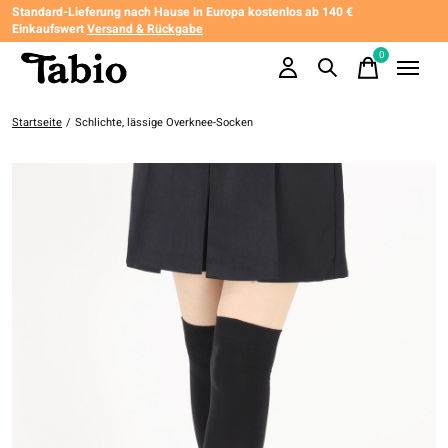
Standard-Lieferung nach Hause in Europa kostenlos ab 140 €
Einkaufswert
Versand & Rückgabe
0
items
Startseite
/
Schlichte, lässige Overknee-Socken