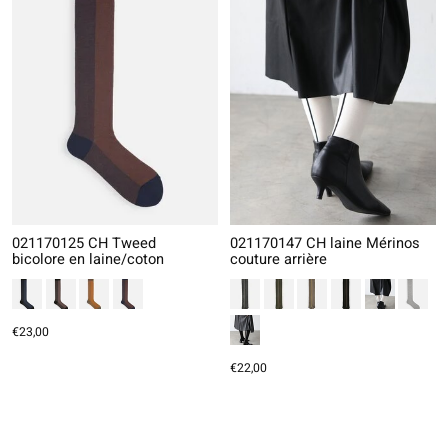
021170125 CH Tweed
021170147 CH laine Mérinos
bicolore en laine/coton
couture arrière
€23,00
€22,00